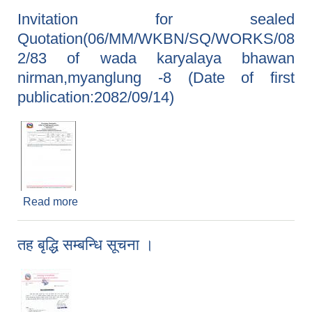
Invitation for sealed
Quotation(06/MM/WKBN/SQ/WORKS/08
2/83 of wada karyalaya bhawan
nirman,myanglung -8 (Date of first
publication:2082/09/14)
Read more
about Invitation for sealed
Quotation(06/MM/WKBN/SQ/WORKS/082/83
of wada karyalaya bhawan nirman,myanglung
तह बृद्धि सम्बन्धि सूचना ।
-8 (Date of first publication:2082/09/14)