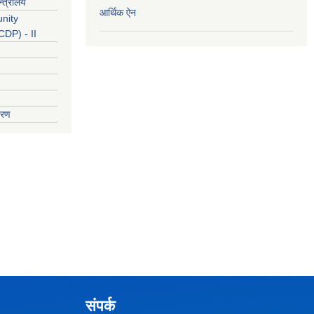
्त्रालय
आर्थिक ऐन
nity
DP) - II
वरण
संपर्क