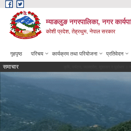
Skip to main content
म्याङलुङ नगरपालिका, नगर कार्यप
कोशी प्रदेश, तेह्रथुम, नेपाल सरकार
गृहपृष्ठ
परिचय
कार्यक्रम तथा परियोजना
प्रतिवेदन
समाचार
कृषि, पर्यटन, जलश्रोत, शुशासन र पुर्वाधार । स्वचछ, 