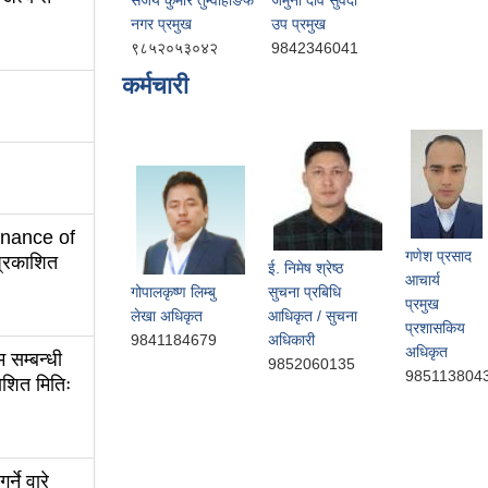
नगर प्रमुख
उप प्रमुख
९८५२०५३०४२
9842346041
कर्मचारी
tenance of
गणेश प्रसाद
्रकाशित
ई. निमेष श्रेष्ठ
आचार्य
गोपालकृष्ण लिम्बु
सुचना प्रबिधि
प्रमुख
लेखा अधिकृत
आधिकृत / सुचना
प्रशासकिय
9841184679
अधिकारी
अधिकृत
 सम्बन्धी
9852060135
985113804
ाशित मितिः
्ने वारे