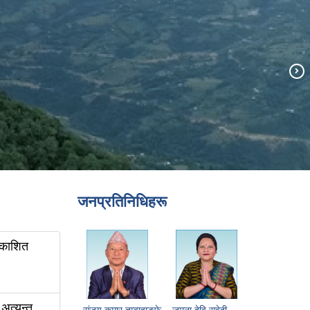
जनप्रतिनिधिहरू
्रकाशित
 अत्यन्त
संजय कुमार तुम्वाहाङफे
जमुना देवि सुवेदी