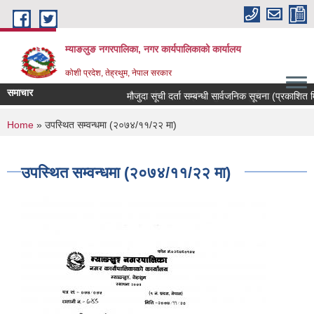
Skip to main content
म्याङलुङ नगरपालिका, नगर कार्यपालिकाको कार्यालय
कोशी प्रदेश, तेह्रथुम, नेपाल सरकार
समाचार
कृषि, पर्यटन, जलश्रोत, शुशासन र पुर्वाधार । स्वचछ, सु
मौजुदा सूची दर्ता सम्बन्धी सार्वजनिक सूचना (प्रकाशित म
You are here
Home
» उपस्थित सम्वन्धमा (२०७४/११/२२ मा)
उपस्थित सम्वन्धमा (२०७४/११/२२ मा)